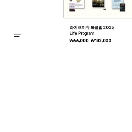
라이프이슈 북클럽 2025
Life Program
가
₩
66,000
~
₩
132,000
격
범
위:
₩66,000~