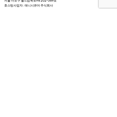
서울 마포구 월드컵북로98 202-369호
호스팅사업자 : 애니시큐어 주식회사
Contact Info
메일.
archiebrain@gmail.com
카카오톡 @인생질문아키씨
팩스. +82 0505 324 6834
전화.
+82 2 324 6834
Customer Guide
회사소개 Company
이용약관 Agreement
개인정보 취급방침
이용안내 User Guide