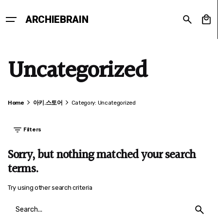
Skip
to
0
ARCHIEBRAIN
content
Uncategorized
Home
아키.스토어
Category: Uncategorized
Filters
Sorry, but nothing matched your search
terms.
Try using other search criteria
Search
for