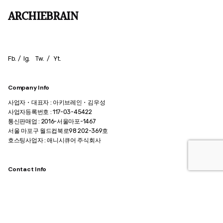
ARCHIEBRAIN
Fb.
/
Ig.
Tw.
/
Yt.
Company Info
사업자・대표자 : 아키브레인・김우성
사업자등록번호 : 117-03-45422
통신판매업 : 2016-서울마포-1467
서울 마포구 월드컵북로98 202-369호
호스팅사업자 : 애니시큐어 주식회사
Contact Info
메일.
archiebrain@gmail.com
카카오톡 @인생질문아키씨
팩스. +82 0505 324 6834
전화.
+82 2 324 6834