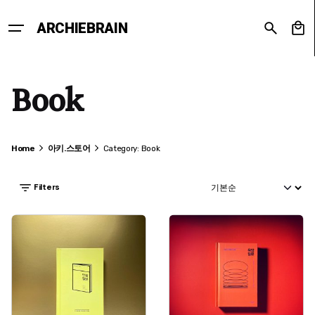
Skip
to
0
ARCHIEBRAIN
content
Book
Home
아키.스토어
Category: Book
Filters