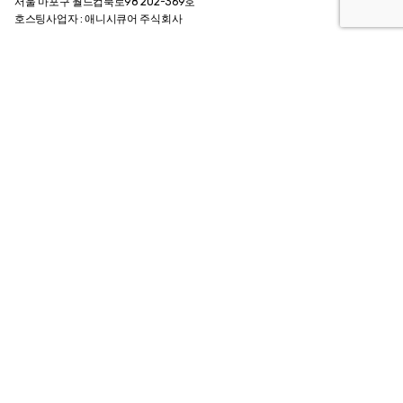
서울 마포구 월드컵북로98 202-369호
호스팅사업자 : 애니시큐어 주식회사
Contact Info
메일.
archiebrain@gmail.com
카카오톡 @인생질문아키씨
팩스. +82 0505 324 6834
전화.
+82 2 324 6834
Customer Guide
회사소개 Company
이용약관 Agreement
개인정보 취급방침
이용안내 User Guide