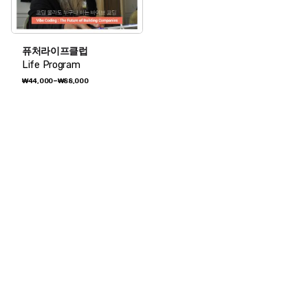
퓨처라이프클럽
Life Program
가
~
₩
44,000
₩
88,000
격
범
위:
₩44,000~₩88,000