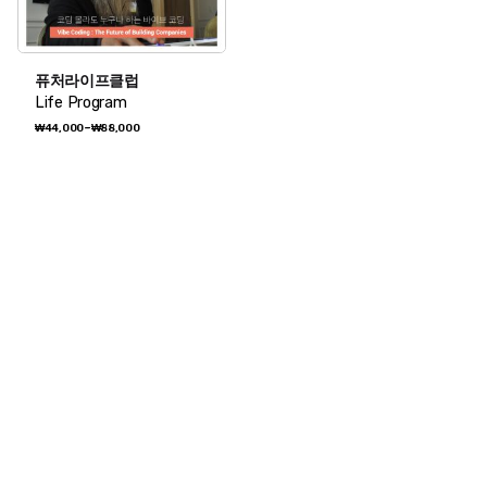
퓨처라이프클럽
Life Program
가
~
₩
44,000
₩
88,000
격
범
위:
₩44,000~₩88,000