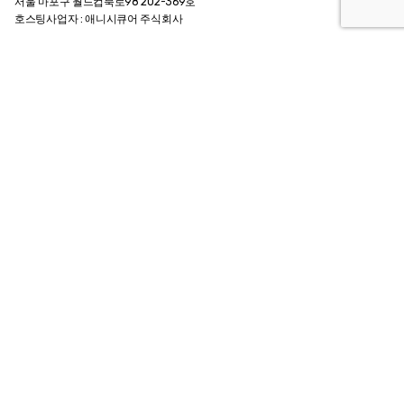
서울 마포구 월드컵북로98 202-369호
호스팅사업자 : 애니시큐어 주식회사
Contact Info
메일.
archiebrain@gmail.com
카카오톡 @인생질문아키씨
팩스. +82 0505 324 6834
전화.
+82 2 324 6834
Customer Guide
회사소개 Company
이용약관 Agreement
개인정보 취급방침
이용안내 User Guide