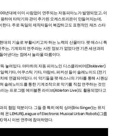
800년대에 이미 사람없이 연주되는 자동피아노가 발명되었고, 이
실린더를 이용하여 타악기와 관이 추가된 오케스트리온이 만들어지는데,
이한다. 주로 독일의 제작자들이 복잡하고도 표현적인 재즈 스타
현대의 기술로 부활시키고자 하는 노력의 산물이다. 팻 매스니 특
연주는, 기계와의 연주라는 사전 정보가 없었다면 기존 세션과의
만들어낸다는 점에서 놀라울 따름이다.
놓여있다. 야마하의 자동 피아노인 디스클라비어(Disklavier)
일렉기타, 어쿠스틱 기타, 마림바, 퍼커션 들이 솔레노이드 (전기
치에 연결되어있다. 이 악기들을 팻 매스니의 기타를 통해 시퀀싱
웨어를 거쳐 솔레노이드를 통한 기계조작으로 악기를 직접 연주하는 것인
이는 프로그램 에이블톤 라이브(Ableton Live)도 활용되었다고
업 덕분이다. 그들 중 특히 에릭 싱어(Eric Singer)는 뮤지
(League of Electronic Musical Urban Robots)그룹
t) 역시 이번 연주에 참여하였다.