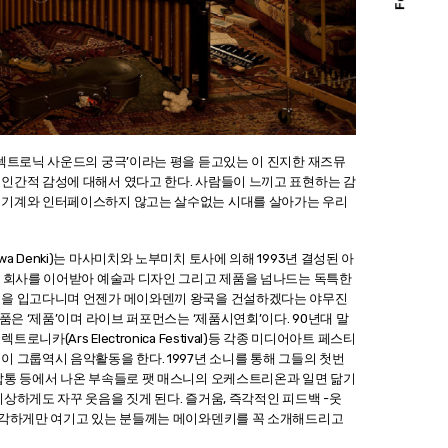
일렉트로닉 사운드의 궁극’이라는 평을 듣고있는 이 진지한 재즈뮤
인간적 감성에 대해서 였다고 한다. 사람들이 느끼고 표현하는 감
든 기계와 인터페이스하지 않고는 살수없는 시대를 살아가는 우리
 Denki)는 마사미치와 노부미치 토사에 의해 1993년 결성된 아
한 회사를 이어받아 예술과 디자인 그리고 제품을 넘나드는 독특한
업복을 입고다니며 언젠가 메이와덴끼 왕국을 건설하겠다는 야무진
품은 ‘제품’이며 라이브 퍼포먼스는 ‘제품시연회’이다. 90년대 말
카(Ars Electronica Festival)등 각종 미디어아트 페스티
 그룹역시 음악활동을 한다. 1997년 소니를 통해 그들의 첫번
밥통 등에서 나온 부속들로 팻 매스니의 오케스트리온과 일면 닮기
상하게도 자꾸 웃음을 짓게 된다. 즐거움, 즉각적인 피드백 -웃
 심각하게만 여기고 있는 분들께는 메이와덴키를 꼭 소개해드리고