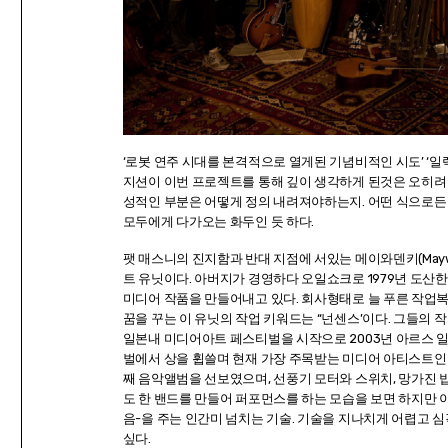
‘로봇 연주 시대를 본격적으로 열게된 기념비적인 시도’ ‘
지션이 이번 프로젝트를 통해 깊이 생각하게 된것은 오히려 
성적인 부분은 어떻게 정의 내려져야하는지. 어떤 식으로
모두에게 다가오는 화두인 듯 하다.
팻 매스니의 진지함과 반대 지점에 서있는 메이와덴키(Maywa
트 유닛이다. 아버지가 경영하다 오일쇼크로 1979년 도산
미디어 작품을 만들어내고 있다. 회사형태로 늘 푸른 작
꿈을 꾸는 이 유닛의 작업 키워드는 “넌센스’이다. 그들의 작
일본내 미디어아트 페스티벌을 시작으로 2003년 아르스 일렉트로니
벌에서 상을 휩쓸며 현재 가장 주목받는 미디어 아티스트인 이
째 음악앨범을 선보였으며, 선풍기 모터와 스위치, 망가진 
도 한 밴드를 만들어 퍼포먼스를 하는 모습을 보면 하지만 이
음-을 주는 인간미 넘치는 기술. 기술을 지나치게 어렵고
싶다.