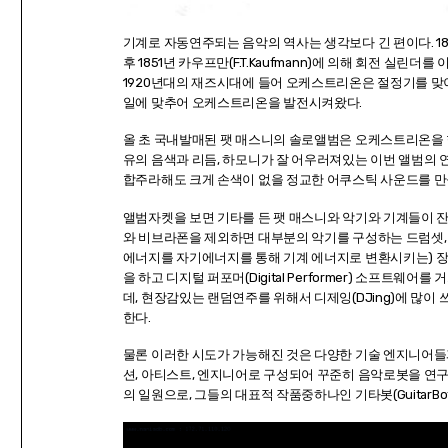
기계로 자동연주되는 음악의 역사는 생각보다 긴 편이다. 1
후 1851년 카우프만(F.T.Kaufmann)에 의해 회전 
1920년대의 재즈시대에 들어 오케스트리온은 절정기를 맞
일에 맞추어 오케스트리온을 발전시켜왔다.
올 초 국내발매된 팻 매스니의 솔로앨범은 오케스트리온을 
유의 음색과 리듬, 하모니가 잘 어우러져있는 이번 앨범의 
합주라해도 크게 손색이 없을 정교한 어쿠스틱 사운드를 
앨범자켓을 보면 기타를 든 팻 매스니와 악기와 기계들이 잔뜩 
와 비브라폰을 제외하면 대부분의 악기를 구성하는 드럼셋, 
에너지를 자기에너지를 통해 기계 에너지로 변환시키는) 장
을 하고 디지털 퍼포머(Digital Performer) 소프트
데, 현장감있는 랜덤연주를 위해서 디제잉(DJing)에 많이 쓰
한다.
물론 이러한 시도가 가능해진 것은 다양한 기술 엔지니어들과의 협
션, 아티스트, 엔지니어로 구성되어 꾸준히 음악로봇을 연구해 온 LEMUR
의 일원으로, 그들의 대표적 작품중하나인 기타봇(GuitarBo