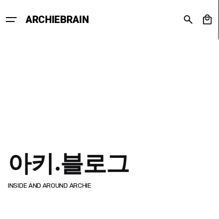
Skip
to
0
ARCHIEBRAIN
content
아키.블로그
INSIDE AND AROUND ARCHIE