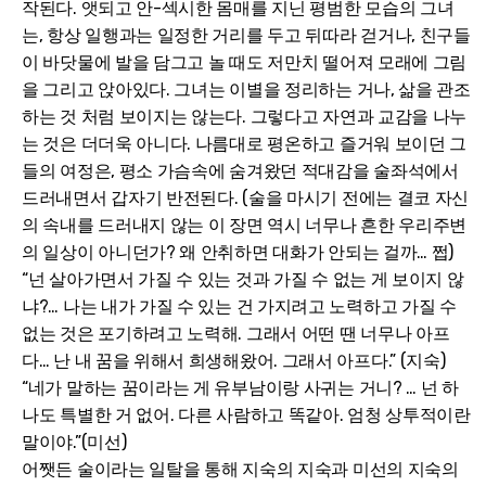
작된다. 앳되고 안-섹시한 몸매를 지닌 평범한 모습의 그녀
는, 항상 일행과는 일정한 거리를 두고 뒤따라 걷거나, 친구들
이 바닷물에 발을 담그고 놀 때도 저만치 떨어져 모래에 그림
을 그리고 앉아있다. 그녀는 이별을 정리하는 거나, 삶을 관조
하는 것 처럼 보이지는 않는다. 그렇다고 자연과 교감을 나누
는 것은 더더욱 아니다. 나름대로 평온하고 즐거워 보이던 그
들의 여정은, 평소 가슴속에 숨겨왔던 적대감을 술좌석에서
드러내면서 갑자기 반전된다. (술을 마시기 전에는 결코 자신
의 속내를 드러내지 않는 이 장면 역시 너무나 흔한 우리주변
의 일상이 아니던가? 왜 안취하면 대화가 안되는 걸까… 쩝)
“넌 살아가면서 가질 수 있는 것과 가질 수 없는 게 보이지 않
냐?… 나는 내가 가질 수 있는 건 가지려고 노력하고 가질 수
없는 것은 포기하려고 노력해. 그래서 어떤 땐 너무나 아프
다… 난 내 꿈을 위해서 희생해왔어. 그래서 아프다.” (지숙)
“네가 말하는 꿈이라는 게 유부남이랑 사귀는 거니? … 넌 하
나도 특별한 거 없어. 다른 사람하고 똑같아. 엄청 상투적이란
말이야.”(미선)
어쨋든 술이라는 일탈을 통해 지숙의 지숙과 미선의 지숙의