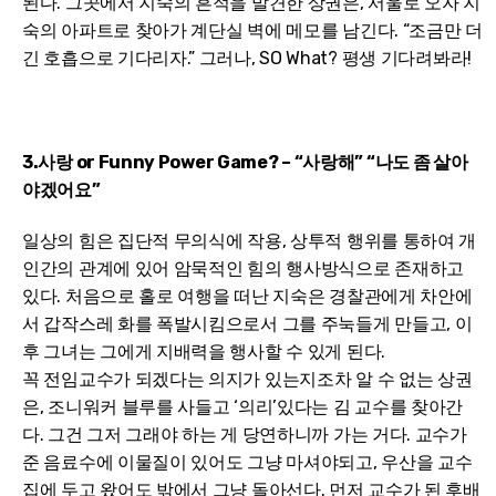
된다. 그곳에서 지숙의 흔적을 발견한 상권은, 서울로 오자 지
숙의 아파트로 찾아가 계단실 벽에 메모를 남긴다. “조금만 더
긴 호흡으로 기다리자.” 그러나, SO What? 평생 기다려봐라!
3.사랑 or Funny Power Game? – “사랑해” “나도 좀 살아
야겠어요”
일상의 힘은 집단적 무의식에 작용, 상투적 행위를 통하여 개
인간의 관계에 있어 암묵적인 힘의 행사방식으로 존재하고
있다. 처음으로 홀로 여행을 떠난 지숙은 경찰관에게 차안에
서 갑작스레 화를 폭발시킴으로서 그를 주눅들게 만들고, 이
후 그녀는 그에게 지배력을 행사할 수 있게 된다.
꼭 전임교수가 되겠다는 의지가 있는지조차 알 수 없는 상권
은, 조니워커 블루를 사들고 ‘의리’있다는 김 교수를 찾아간
다. 그건 그저 그래야 하는 게 당연하니까 가는 거다. 교수가
준 음료수에 이물질이 있어도 그냥 마셔야되고, 우산을 교수
집에 두고 왔어도 밖에서 그냥 돌아선다. 먼저 교수가 된 후배