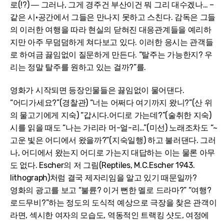
로(!?) ― 그러나, 그게 경주건 부산이건 뭐 그리 대수겠나… –
같은 시·공간에서 그들은 만나지 못하고 스친다. 감독은 그들
의 이러한 여행을 따라 현실의 닫혀진 대응관계들을 예리하
지만 아주 무덤덤하게 쳐다보고 있다. 이러한 응시는 관객들
로 하여금 끓임없이 질문하게 만든다. “탈주는 가능한지? 우
리는 정말 탈주를 원하고 있는 걸까?”를.
영화가 시작되면 등장인물들은 끓임없이 물어댄다.
“어디가세요?”(경찰관) “너는 어쩌다 여기까지 왔니?”(산 위
의 물고기에게 지숙) “갑시다.어디로 가는데?”(술취한 지숙)
시를 읽을 때도 “나는 가리라 머-얼-리…”(미선) 노래조차도 “~
고운 빛은 어디에서 왔을까?”(지숙일행) 하고 불러댄다. 그러
나, 어디에서 왔는지 어디로 가는지 대답하는 이는 물론 아무
도 없다. Escher의 저 그림(Reptiles, M.C.Escher 1943.
lithograph)처럼 결국 제자리임을 알고 있기 때문일까?
영화의 광고를 보고 “불륜? 이거 뻔한 멜로 드라마?” “여행?
로드무비?”하는 정도의 도식적 예상으로 극장을 찾은 관객이
라면, 섹시한 여자의 모습도, 역동적인 트랙킹 샷도, 여정에