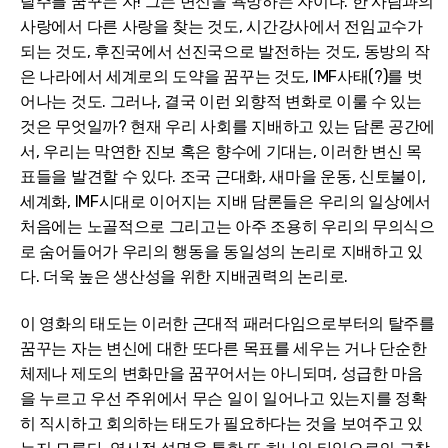
탈주를 꿈꾸는 자! 그는 변신을 욕망하는 자이다. 한 사람과의
사랑에서 다른 사랑을 찾는 것도, 시간강사에서 전임교수가
되는 것도, 후진국에서 선진국으로 발전하는 것도, 동방의 작
은 나라에서 세계로의 도약을 꿈꾸는 것도, IMF사태(?)를 벗
어나는 것도. 그러나, 결국 이런 외향적 변화로 이룰 수 있는
것은 무엇일까? 현재 우리 사회를 지배하고 있는 담론 공간에
서, 우리는 막연한 진보 혹은 향수에 기대는, 이러한 변신 목
표들을 발견할 수 있다. 조국 근대화, 새마을 운동, 신토불이,
세계화, IMF시대로 이어지는 지배 담론들은 우리의 일상에서
처음에는 노골적으로 그리고는 아주 조용히 우리의 무의식으
로 숨어들어가 우리의 행동을 동일성의 논리로 지배하고 있
다. 더욱 높은 생산성을 위한 지배권력의 논리로.
이 영화의 태도는 이러한 근대적 패러다임으로부터의 탈주를
꿈꾸는 자는 변신에 대한 또다른 목표를 세우는 거나 단순한
체제나 제도의 변화만을 꿈꾸어서는 아니되며, 성급한 마음
을 누르고 우선 주위에서 무슨 일이 일어나고 있는지를 정확
히 직시하고 회의하는 태도가 필요하다는 것을 보여주고 있