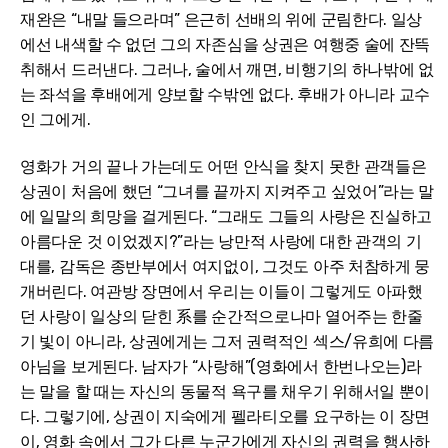
재완은 “내말 들으라며” 은근히 선배의 위에 군림한다. 일상
에선 내색할 수 없던 그의 자존심을 상권은 여행중 술에 잔뜩
취해서 드러낸다. 그러나, 술에서 깨면, 비행기의 하나밖에 없
는 좌석을 후배에게 양보할 수밖엔 없다. 후배가 아니라 교수
인 그에게.
영화가 거의 끝나 가는데도 어떤 안식을 찾지 못한 관객들은
상권이 처음에 했던 “그녀를 끝까지 지켜주고 싶었어”라는 말
에 일말의 희망을 걸게된다. “그래도 그들의 사랑은 진실하고
아름다운 것 이었겠지?”라는 낭만적 사랑에 대한 관객의 기
대를, 감독은 종반부에서 여지없이, 그것도 아주 처참하게 뭉
개버린다. 여관방 장면에서 우리는 이들이 그렇게도 아파했
던 사랑이 일상의 닫힌 系를 순간적으로나마 열어주는 한줄
기 빛이 아니라, 상권에게는 그저 권력적인 섹스/유희에 다름
아님을 보게된다. 남자가 “사랑해”(영화에서 한번나오는)라
는 말을 할 때는 자신의 동물적 욕구를 채우기 위해서일 뿐이
다. 그렇기에, 상권이 지숙에게 펠라티오를 요구하는 이 장면
이, 영화 속에서 그가 다른 누군가에게 자신의 권력을 행사하