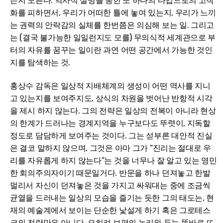
는지 모른다. 역사적 설명을 통한 또 하나의 타입으로의 고착
화를 피하면서, 우리가 어떠한 틀에 놓여 있는지, 우리가 느끼
는 권력의 안락감의 실체를 한번쯤은 의심해 보는 일. 그리고
는 (결국 불가능한 일일런지도 모를) 무의식적 세계관으로 부
터의 자유를 꿈꾸는 일이란 과연 어떤 공간에서 가능한 것인
지를 탐색하는 것.
홍상수 감독은 일상적 지배체계의 생성이 어떤 역사를 지니
고 있는지를 보여주지도, 상식의 차원을 벗어난 반항적 시각
을 제시 하지 않는다. 그의 전략은 일상의 전복이 아니라 현상
의 한계가 드러나는 경계지역을 누구보다도 뚜렷이, 지독할
정도로 담담하게 보여주는 것이다. 그는 섣부른 대안적 진실
은 결코 말하지 않으며, 그것은 아마 그가 “진리는 절대로 우
리를 자유롭게 하지 않는다”는 것을 너무나 잘 알고 있는 영민
한 회의주의자이기 때문일거다. 반문을 하나 던져놓고 한발
멀리서 자신이 던져놓은 것을 가지고 싸워대는 중에 조금씩
균열을 드러내는 일상의 모습을 즐기는 듯한 그의 태도는, 현
재의 예술계에서 보이는 단순한 낯설게 하기 혹은 그로테스
크의 전략만은 아니다. 오히려 보편의 논리와 두눈 똑바로 뜨