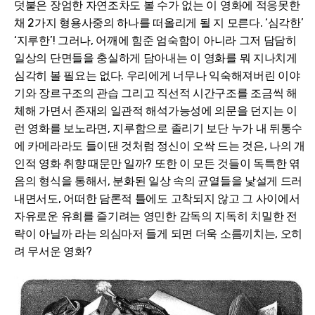
덧붙은 장엄한 자연조차도 볼 수가 없는 이 영화에 적응못한
채 2가지 형용사중의 하나를 떠올리게 될 지 모른다. ‘심각한’
‘지루한’! 그러나, 어깨에 힘준 엄숙함이 아니라 그저 담담히
일상의 단면들을 충실하게 담아내는 이 영화를 뭐 지나치게
심각히 볼 필요는 없다. 우리에게 너무나 익숙해져버린 이야
기와 장르구조의 관습 그리고 직선적 시간구조를 조금씩 해
체해 가면서 존재의 일관적 해석가능성에 의문을 던지는 이
런 영화를 보노라면, 지루함으로 졸리기 보단 누가 내 뒤통수
에 카메라라도 들이댄 것처럼 정신이 오싹 드는 것은, 나의 개
인적 영화 취향 때문만 일까? 또한 이 모든 것들이 독특한 엮
음의 형식을 통해서, 분화된 일상 속의 균열들을 낯설게 드러
내면서도, 어떠한 담론적 틀에도 고착되지 않고 그 사이에서
자유로운 유희를 즐기려는 영민한 감독의 지독히 치밀한 전
략이 아닐까 라는 의심마저 들게 되면 더욱 소름끼치는, 오히
려 무서운 영화?