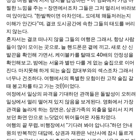
정상 벼랑 끝에 서서 경치를 감상하던 – 이 영화에서 가장 아
찔한 느낌을 주는 – 장면에서조차 그들은 그저 멀리서 바라보
며 앉아있다. “한발짝이면 아차인데… 도데체 왜들저러는지
이해가 안간다”며, 결코 도시공간에 속한 그들의 태도를 버리
지 않는다.
혼자서는 결코 떠나지 않을 그들의 여행은 그래서, 항상 사람
들이 많이 모이는 곳으로, 늘 핸드폰은 곁에 끼고, 새로 산 신
발끈을 확인해 가면서, 케이블카를 탈때도 40배의 안정성을
확인해보고, 밤에는 서울과 별반 다를 게 없는 술집으로 이어
진다. 마지못해 하게 되는 술집 접대부와의 섹스조차 그래서
너무나 건조하다. 여행에서의 특별한 모험이란 고작 술집 갈
때 봉고차를 타고 가는 것(!)이었다.
여정에서 일상의 파격을 기대하던 관객들은 돌발성이 오히려
일상에서 멀리 떨어져 있지 않음을 보게된다. 영화에서 가장
관객을 놀라게 하는 장면은, 상권가족의 외출을 멀리서 지켜
보던 화면 안으로 느닷없이 뛰어들어온 자동차였다.
여행의 끝 무렵, 비행장에서 “기다려 봐야 압니다.”하던 안내
원의 반복적인 대답에, 상권과 재완은 낙산사에 잠시 들르게