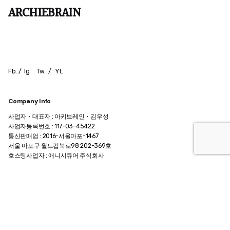
ARCHIEBRAIN
Fb.
/
Ig.
Tw.
/
Yt.
Company Info
사업자・대표자 : 아키브레인・김우성
사업자등록번호 : 117-03-45422
통신판매업 : 2016-서울마포-1467
서울 마포구 월드컵북로98 202-369호
호스팅사업자 : 애니시큐어 주식회사
Contact Info
메일.
archiebrain@gmail.com
카카오톡 @인생질문아키씨
팩스. +82 0505 324 6834
전화.
+82 2 324 6834