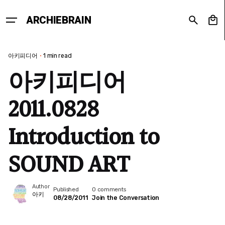
Skip
to
0
ARCHIEBRAIN
content
아키피디어
1 min read
아키피디어
2011.0828
Introduction to
SOUND ART
Author
Published
0 comments
아키
08/28/2011
Join the Conversation