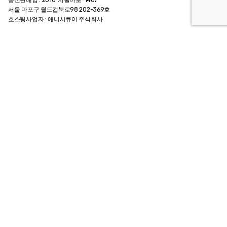
서울 마포구 월드컵북로98 202-369호
호스팅사업자 : 애니시큐어 주식회사
Contact Info
메일.
archiebrain@gmail.com
카카오톡 @인생질문아키씨
팩스. +82 0505 324 6834
전화.
+82 2 324 6834
Customer Guide
회사소개 Company
이용약관 Agreement
개인정보 취급방침
이용안내 User Guide