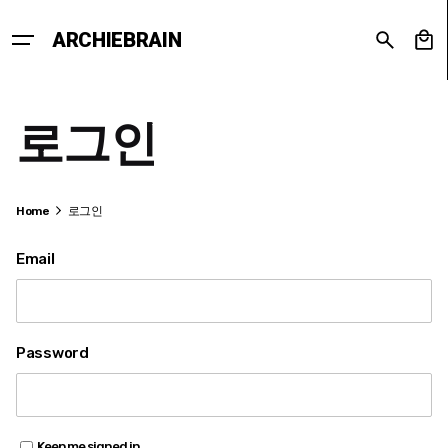
Skip
to
0
ARCHIEBRAIN
content
로그인
Home
로그인
Email
Password
Keep me signed in