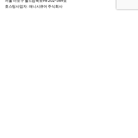
서울 마포구 월드컵북로98 202-369호
호스팅사업자 : 애니시큐어 주식회사
Contact Info
메일.
archiebrain@gmail.com
카카오톡 @인생질문아키씨
팩스. +82 0505 324 6834
전화.
+82 2 324 6834
Customer Guide
회사소개 Company
이용약관 Agreement
개인정보 취급방침
이용안내 User Guide