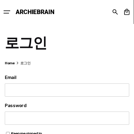
Skip
to
0
ARCHIEBRAIN
content
로그인
Home
로그인
Email
Password
Keep me signed in