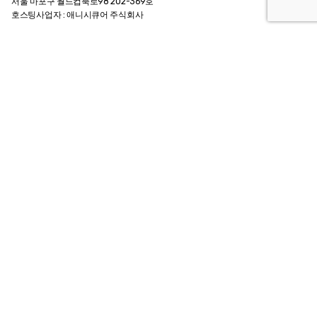
서울 마포구 월드컵북로98 202-369호
호스팅사업자 : 애니시큐어 주식회사
Contact Info
메일.
archiebrain@gmail.com
카카오톡 @인생질문아키씨
팩스. +82 0505 324 6834
전화.
+82 2 324 6834
Customer Guide
회사소개 Company
이용약관 Agreement
개인정보 취급방침
이용안내 User Guide