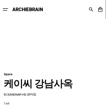
Skip
to
0
ARCHIEBRAIN
content
Space
케이씨 강남사옥
KC KANGNAM HQ OFFICE
Task