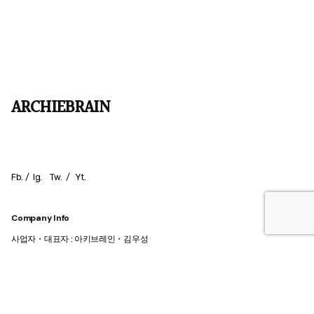
ARCHIEBRAIN
Fb.
/
Ig.
Tw.
/
Yt.
Company Info
사업자・대표자 : 아키브레인・김우성
사업자등록번호 : 117-03-45422
통신판매업 : 2016-서울마포-1467
서울 마포구 월드컵북로98 202-369호
호스팅사업자 : 애니시큐어 주식회사