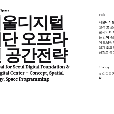
Space
서울디지털
Task
서울디지털
성격 및 
단 오프라
로서의 디
는 것이 
어 모델링
 공간전략
셉과 오프
성검토 등
al for Seoul Digital Foundation &
Strategy
igital Center – Concept, Spatial
공간 컨셉 
gy, Space Programming
략