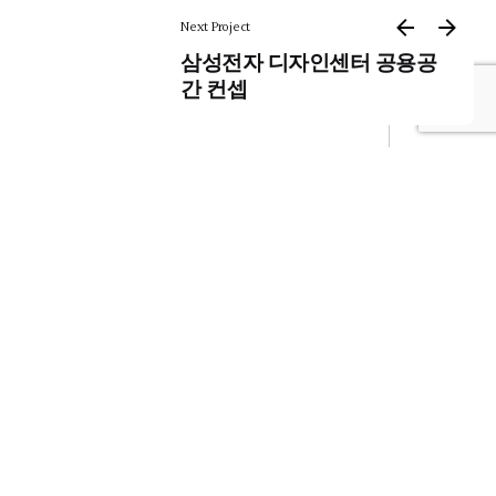
Next Project
삼성전자 디자인센터 공용공
간 컨셉
공간전략 제안
from
aRchie WS. Kim
 2014, ARCHIEBRAIN prepared this report organizing issues
 conceptual model both how the digital issues on the
meets the citizens’ needs within the spatial context. We hope
 of citizens daily lives.