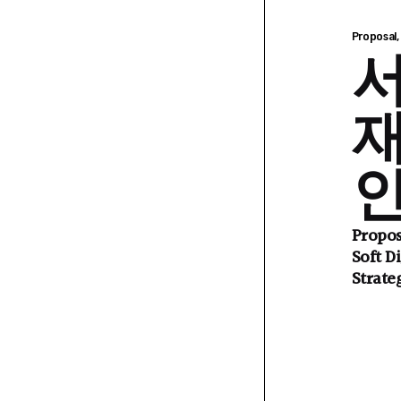
Proposal
재
인
Propos
Soft D
Strate